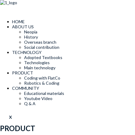
콘
텐
츠
로
HOME
건
ABOUT US
너
Neopia
뛰
History
Overseas branch
기
Social contribution
TECHNOLOGY
Adopted Textbooks
Technologies
Main technology
PRODUCT
Coding with FlatCo
Robotics & Coding
COMMUNITY
Educational materials
Youtube Video
Q & A
X
PRODUCT