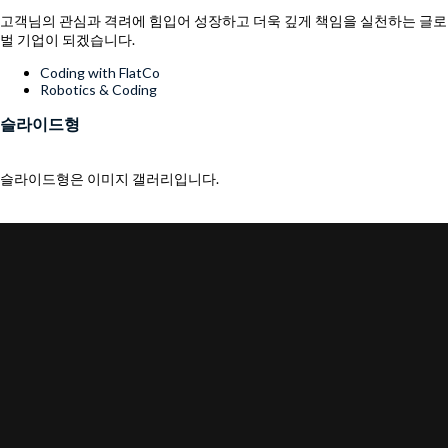
고객님의 관심과 격려에 힘입어 성장하고 더욱 깊게 책임을 실천하는 글로
벌 기업이 되겠습니다.
Menu
Coding with FlatCo
Robotics & Coding
슬라이드형
슬라이드형은 이미지 갤러리입니다.